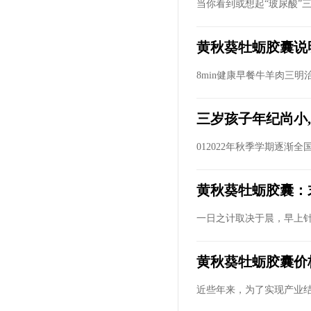
当你看到或想起“玻尿酸”三
黄秋葵牡蛎胶囊说
8min健康早餐牛羊肉三明治
三岁孩子年纪尚小
012022年秋季学期逐渐
黄秋葵牡蛎胶囊：
一日之计取决于晨，早上针
黄秋葵牡蛎胶囊价
近些年来，为了实现产业结