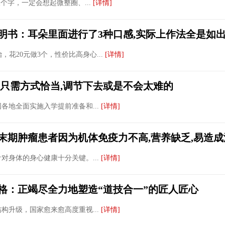
个字，一定会想起微整圈、...
[详情]
明书：耳朵里面进行了3种口感,实际上作法全是如出
，花20元做3个，性价比高身心...
[详情]
,只需方式恰当,调节下去或是不会太难的
全国各地全面实施入学提前准备和...
[详情]
末期肿瘤患者因为机体免疫力不高,营养缺乏,易造成
对身体的身心健康十分关键。...
[详情]
格：正竭尽全力地塑造“道技合一”的匠人匠心
构升级，国家愈来愈高度重视...
[详情]